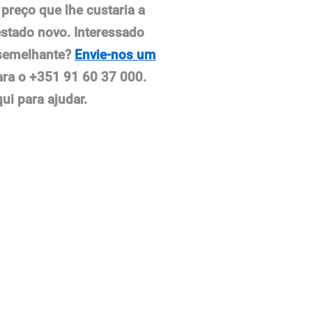
reço que lhe custaria a
tado novo. Interessado
 semelhante?
Envie-nos um
ara o +351 91 60 37 000.
i para ajudar.