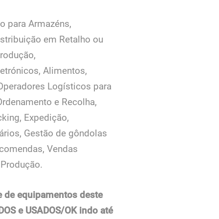
o para Armazéns,
istribuição em Retalho ou
Produção,
letrónicos, Alimentos,
Operadores Logísticos para
Ordenamento e Recolha,
cking, Expedição,
tários, Gestão de gôndolas
ncomendas, Vendas
e Produção.
e de equipamentos deste
OS e USADOS/OK indo até