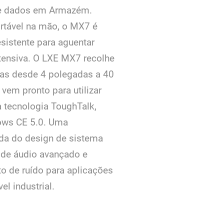
de dados em Armazém.
ortável na mão, o MX7 é
esistente para aguentar
intensiva. O LXE MX7 recolhe
ras desde 4 polegadas a 40
vem pronto para utilizar
a tecnologia ToughTalk,
ows CE 5.0. Uma
da do design de sistema
o de áudio avançado e
o de ruído para aplicações
el industrial.